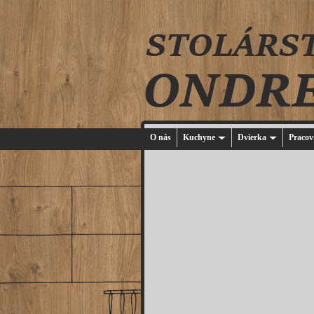
O nás
Kuchyne
Dvierka
Pracov