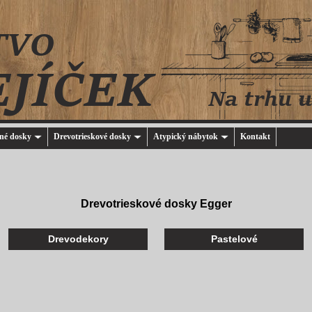
né dosky
Drevotrieskové dosky
Atypický nábytok
Kontakt
Drevotrieskové dosky Egger
Drevodekory
Pastelové